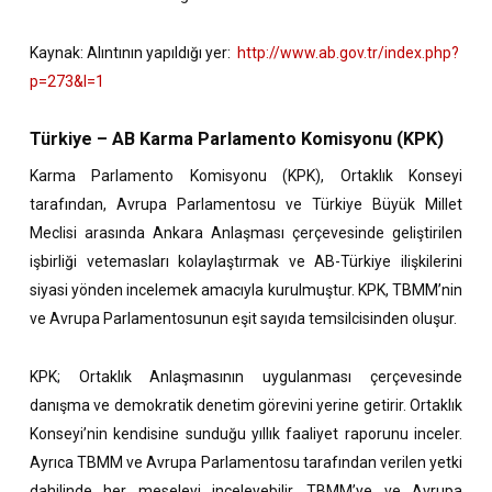
Kaynak: Alıntının yapıldığı yer:
http://www.ab.gov.tr/index.php?
p=273&l=1
Türkiye – AB Karma Parlamento Komisyonu (KPK)
Karma Parlamento Komisyonu (KPK), Ortaklık Konseyi
tarafından, Avrupa Parlamentosu ve Türkiye Büyük Millet
Meclisi arasında Ankara Anlaşması çerçevesinde geliştirilen
işbirliği vetemasları kolaylaştırmak ve AB-Türkiye ilişkilerini
siyasi yönden incelemek amacıyla kurulmuştur. KPK, TBMM’nin
ve Avrupa Parlamentosunun eşit sayıda temsilcisinden oluşur.
KPK; Ortaklık Anlaşmasının uygulanması çerçevesinde
danışma ve demokratik denetim görevini yerine getirir. Ortaklık
Konseyi’nin kendisine sunduğu yıllık faaliyet raporunu inceler.
Ayrıca TBMM ve Avrupa Parlamentosu tarafından verilen yetki
dahilinde her meseleyi inceleyebilir. TBMM’ye ve Avrupa