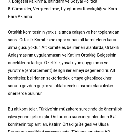
7. Bölgesel Kalkınma, İstihdam ve Sosyal Politika
8. Gümrükler, Vergilendirme, Uyuşturucu Kaçakçılığı ve Kara
Para Aklama
Ortaklık Komitesinin yetkisi altında çalışan ve her toplantıdan
sonra Ortaklık Komitesine rapor sunan alt komitelerin karar
alma gücü yoktur. Alt komiteler, belirlenen alanlarda, Ortaklık
Anlaşmasının uygulanmasını ve Katılım Ortaklığı Belgesinin
önceliklerini tartışır. Özellikle, yasal uyum, uygulama ve
yürütme (enforcement) ile ilgili ilerlemeyi değerlendirir. Alt
komiteler, belirlenen sektörlerdeki ortaya çıkabilecek her
sorunu gözden geçirir ve atılabilecek olası adımlara ilişkin
önerilerde bulunur.
Bu alt komiteler, Türkiye’nin müzakere sürecinde de önemli bir
işlevi yerine getirmiştir. Ön tarama sürecini yönlendiren 8 alt
komitenin toplantıları, Katılım Ortaklığı Belgesi ve Ulusal
Program öncelikleri çerçevesinde, Türk mevzuatının AB